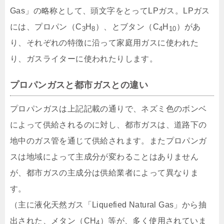
Gas」の略称として、頭文字をとってLPガス。LPガス
には、プロパン（C
H
）、とブタン（C
H
）があ
3
8
4
10
り、それぞれの特徴に沿って家庭用ガスに使われた
り、ガスライターに使われたりします。
プロパンガスと都市ガスとの違い
プロパンガスは上記記載の通りで、ネズミ色のボンベ
によって供給されるのに対し、都市ガスは、道路下の
地中のガス管を通じて供給されます。またプロパンガ
スは地域によって主成分が変わることはありません
が、都市ガスの主成分は供給業者によって異なりま
す。
（主に液化天然ガス「Liquefied Natural Gas」から抽
出された、メタン（CH
）等が、多く使用されていま
4